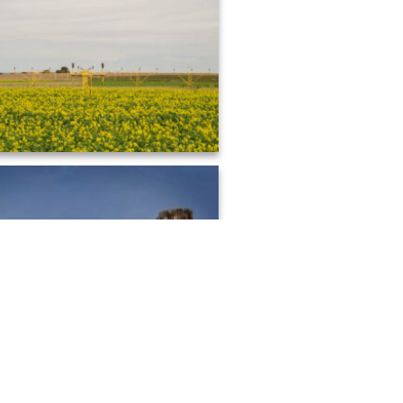
TH - Le phare du bout du monde
MEGI Balisage