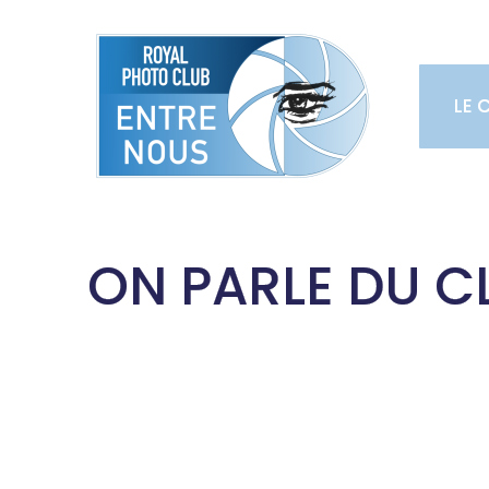
Skip
to
content
LE 
ON PARLE DU C