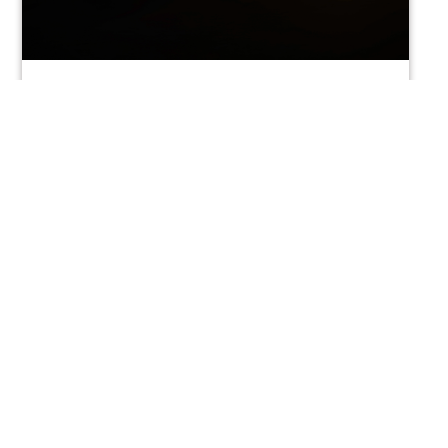
PhSo_2_LaFinDuJour