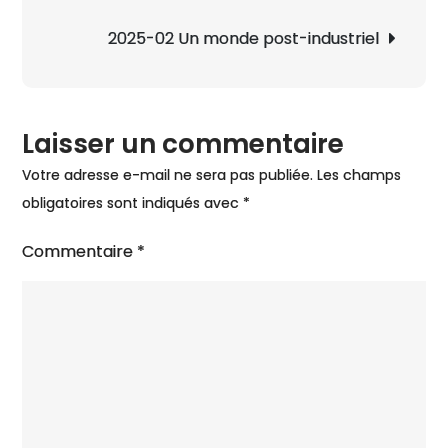
à
l’article
la
2025-02 Un monde post-industriel
côte
Laisser un commentaire
Votre adresse e-mail ne sera pas publiée.
Les champs
obligatoires sont indiqués avec
*
Commentaire
*