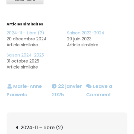
Articles similaires
2024-11 – Libre (2)
Saison 2023-2024
20 décembre 2024
29 juin 2023
Article similaire
Article similaire
Saison 2024-2025
31 octobre 2025
Article similaire
22 janvier
Leave a
on
2025
Comment
2024-
11
Une
Navigation
2024-11 – Libre (2)
journée
de