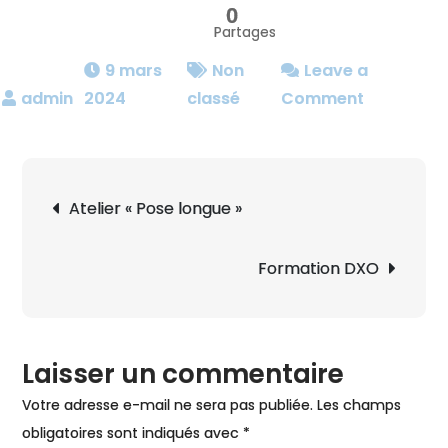
0
Partages
9 mars
Non
Leave a
on
2024
classé
Comment
Visite
chez
Mikemuka
Navigation
Atelier « Pose longue »
de
l’article
Formation DXO
Laisser un commentaire
Votre adresse e-mail ne sera pas publiée.
Les champs
obligatoires sont indiqués avec
*