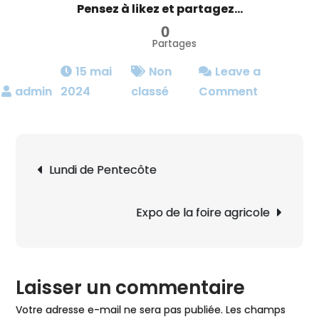
Pensez à likez et partagez...
0
Partages
15 mai
Non
Leave a
on
2024
classé
Comment
Droit
à
l’image
Navigation
Lundi de Pentecôte
de
l’article
Expo de la foire agricole
Laisser un commentaire
Votre adresse e-mail ne sera pas publiée.
Les champs