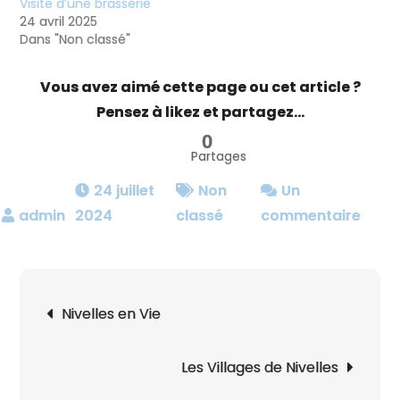
Visite d’une brasserie
24 avril 2025
Dans "Non classé"
Vous avez aimé cette page ou cet article ?
Pensez à likez et partagez...
0
Partages
24 juillet
Non
Un
sur
2024
classé
commentaire
Attre
&
envir
Navigation
Nivelles en Vie
de
l’article
Les Villages de Nivelles