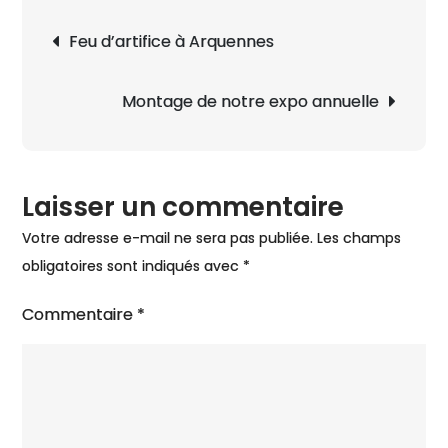
Marie
Navigation
Feu d’artifice à Arquennes
Anne
de
Pauwels
l’article
Montage de notre expo annuelle
Laisser un commentaire
Votre adresse e-mail ne sera pas publiée.
Les champs
obligatoires sont indiqués avec
*
Commentaire
*