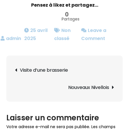
Pensez à likez et partagez...
0
Partages
25 avril
Non
Leave a
on
2025
classé
Comment
Photos
minimalis
en
Navigation
Visite d’une brasserie
architect
de
l’article
Nouveaux Nivellois
Laisser un commentaire
Votre adresse e-mail ne sera pas publiée.
Les champs